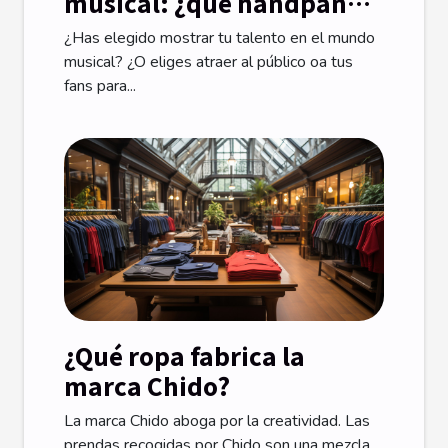
musical: ¿qué handpan
elegir para empezar?
¿Has elegido mostrar tu talento en el mundo
musical? ¿O eliges atraer al público oa tus
fans para...
¿Qué ropa fabrica la
marca Chido?
La marca Chido aboga por la creatividad. Las
prendas recogidas por Chido son una mezcla