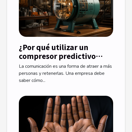
¿Por qué utilizar un
compresor predictivo
para las relaciones con los
La comunicación es una forma de atraer a más
clientes?
personas y retenerlas. Una empresa debe
saber cómo...