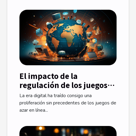
El impacto de la
regulación de los juegos
de azar en línea en el
La era digital ha traído consigo una
mercado internacional
proliferación sin precedentes de los juegos de
azar en línea...