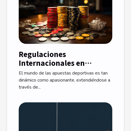
Regulaciones
Internacionales en
Apuestas Deportivas:
El mundo de las apuestas deportivas es tan
Comparativa con España
dinámico como apasionante, extendiéndose a
través de...