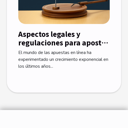
Aspectos legales y
regulaciones para apostar
en casas de apuestas
El mundo de las apuestas en línea ha
extranjeras desde España
experimentado un crecimiento exponencial en
los últimos años...